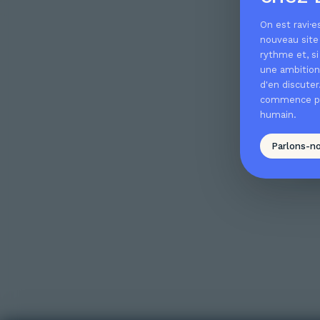
On est ravi·e
nouveau site 
rythme et, si
une ambition 
d'en discute
commence pa
humain.
Parlons-n
Ho