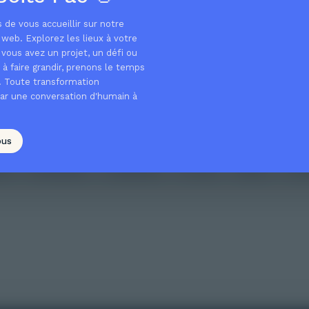
Oops! The page you are looking for does not exist
s de vous accueillir sur notre
or has been moved.
web. Explorez les lieux à votre
 vous avez un projet, un défi ou
à faire grandir, prenons le temps
r. Toute transformation
Back to home
r une conversation d'humain à
OR EXPLORE
ous
me
Workshops
Leadership
B Corp
About
Con