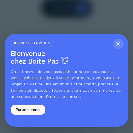
C'est parti!
NOUVEAU SITE WEB 🎉
Bienvenue
chez Boite Pac
👋
Pssst — ce qu'ils disent sur nous
On est ravi·es de vous accueillir sur notre nouveau site
web. Explorez les lieux à votre rythme et, si vous avez un
projet, un défi ou une ambition à faire grandir, prenons le
temps d'en discuter. Toute transformation commence par
une conversation d'humain à humain.
«
J'ai énormément apprécié cette formation
animée par Marie et Judith. Les exercices de
Parlons-nous
mise en pratique ont été particulièrement
pertinents et concrets. Ils m'ont permis
d'intégrer immédiatement les