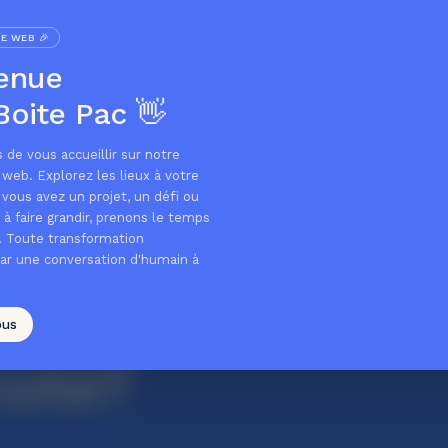
E WEB 🎉
enue
uipe
Boite Pac
👋
s de vous accueillir sur notre
web. Explorez les lieux à votre
Thomas
Catherine
 vous avez un projet, un défi ou
à faire grandir, prenons le temps
r. Toute transformation
r une conversation d'humain à
ous
cute?