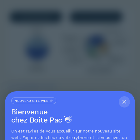
29 NOVEMBRE 2023
Pratiquer son écoute, on
NOUVEAU SITE WEB 🎉
commence par où?
Bienvenue
‍ Alright, alright. Pratiquer son écoute, on commence
chez Boite Pac
👋
par où?
On est ravi·es de vous accueillir sur notre nouveau site
Lire l'article
web. Explorez les lieux à votre rythme et, si vous avez un