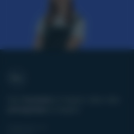
Des
humains
à impact, dans des
entreprises
à impact.
info@boitepac.com