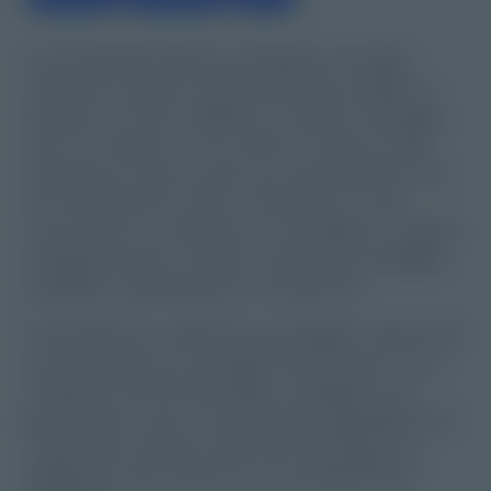
Juricomptable devenue professeure de yoga,
Catherine a passé cinq des dernières années au
Salvador, où elle a redéfini sa manière d'interagir
avec le monde qui nous entoure. Forte de cette
expérience et de son parcours professionnel, elle
est maintenant de retour à Montréal, où elle
renoue avec le monde de la consultation en aidant
les gestionnaires à mettre en place des stratégies
de gestion responsables et innovatrices.
Chez Boite Pac, Catherine accompagne notamment
les entreprises qui souhaitent faire évoluer leurs
pratiques environnementales, sociétales et de
gouvernance, avec une approche pragmatique qui
valorise tout autant le bien-être de l'équipe, la
satisfaction des client·es et la profitabilité des