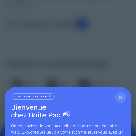
opérations.
Suivre
Catherine
sur LinkedIn
Découvrir le reste de l'équipe
Judith
Marie
Noémie
NOUVEAU SITE WEB 🎉
Carmen
Thomas
Bienvenue
chez Boite Pac
👋
On est ravi·es de vous accueillir sur notre nouveau site
web. Explorez les lieux à votre rythme et, si vous avez un