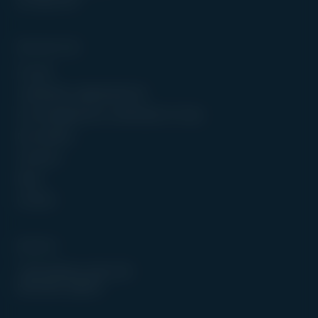
514 588-1357
NAVIGATION
Accueil
Leadership organisationnel
Accompagnement certification B Corp
Nos ateliers
À propos
Blog
Contact
BUREAU
7236 Waverly, Suite 225
Montréal, Québec