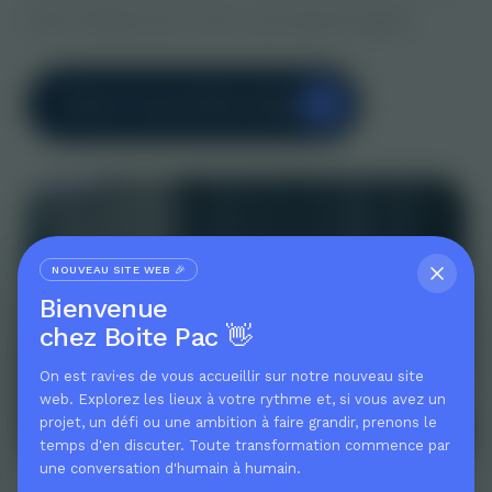
Pssst! Pertinent pour tou·te·s, peu importe le genre.
Passer à la prochaine étape
NOUVEAU SITE WEB 🎉
Bienvenue
chez Boite Pac
👋
On est ravi·es de vous accueillir sur notre nouveau site
web. Explorez les lieux à votre rythme et, si vous avez un
projet, un défi ou une ambition à faire grandir, prenons le
temps d'en discuter. Toute transformation commence par
une conversation d'humain à humain.