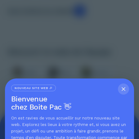
Suivre
Noémie
sur LinkedIn
Découvrir le reste de l'équipe
Judith
Marie
Carmen
NOUVEAU SITE WEB 🎉
Thomas
Catherine
Bienvenue
chez Boite Pac
👋
On est ravi·es de vous accueillir sur notre nouveau site
web. Explorez les lieux à votre rythme et, si vous avez un
So, shall we
chat?
projet, un défi ou une ambition à faire grandir, prenons le
temps d'en discuter. Toute transformation commence par